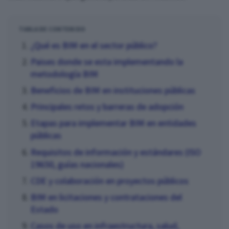
TABLA DE CONTENIDO
¿Qué es BIM en el sector público?
Paises donde se esta implementando la
metodología BIM
Beneficios de BIM en instituciones públicas
Principales retos y barreras de adopción
Etapas para implementar BIM en entidades
públicas
Requisitos de información y estándares (ISO
19650, guías nacionales)
CDE y colaboración en proyectos públicos
BIM en licitaciones y contrataciones del
Estado
Casos de uso en infraestructura, salud,