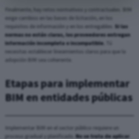
Finalmente, hay retos normativos y contractuales. BIM
exige cambios en las bases de licitación, en los
requisitos de información y en los entregables.
Si las
normas no están claras, los proveedores entregan
información incompleta o incompatible.
Tú
necesitas establecer lineamientos claros para que la
adopción BIM sea coherente.
Etapas para implementar
BIM en entidades públicas
Implementar BIM en el sector público requiere un
proceso gradual y planificado.
No se trata de aplicar