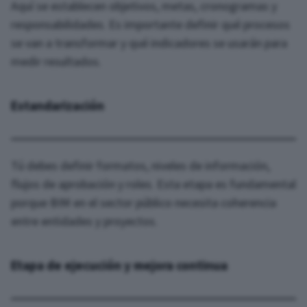
Aquí se establecen objetivos, metas, cronogramas y
responsabilidades. Es importante definir qué procesos
se van a transformar y qué indicadores se usarán para
medir resultados.
Estandarización
Tú debes definir formatos, niveles de información,
flujos de aprobación y roles. Esta etapa es fundamental
porque BIM en el sector público necesita coherencia
entre entidades y proyectos.
Etapa de ejecución y mejora continua