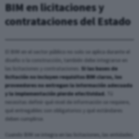
BIM en licitaciones y
contrataciones del Estado
El BIM en el sector público no solo se aplica durante el
diseño o la construcción, también debe integrarse en
las licitaciones y contrataciones.
Si las bases de
licitación no incluyen requisitos BIM claros, los
proveedores no entregan la información adecuada
y la implementación pierde efectividad.
Tú
necesitas definir qué nivel de información se requiere,
qué entregables son obligatorios y qué estándares
deben cumplirse.
Cuando BIM se integra en las licitaciones, las entidades