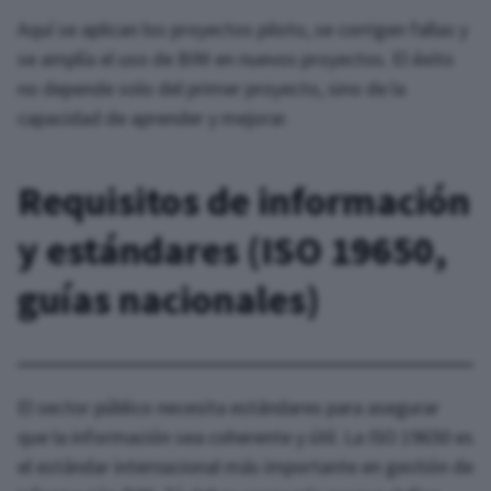
Aquí se aplican los proyectos piloto, se corrigen fallas y
se amplía el uso de BIM en nuevos proyectos. El éxito
no depende solo del primer proyecto, sino de la
capacidad de aprender y mejorar.
Requisitos de información
y estándares (ISO 19650,
guías nacionales)
El sector público necesita estándares para asegurar
que la información sea coherente y útil. La ISO 19650 es
el estándar internacional más importante en gestión de