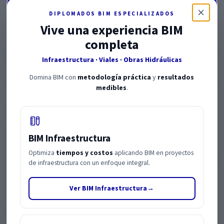
DIPLOMADOS BIM ESPECIALIZADOS
Principales retos y
Vive una experiencia BIM
completa
barreras de adopción
Infraestructura · Viales · Obras Hidráulicas
Domina BIM con
metodología práctica
y
resultados
medibles
.
Aunque BIM ofrece grandes beneficios, su adopción en
el sector público enfrenta barreras reales. Tú necesitas
reconocerlas porque son las que determinan si una
BIM Infraestructura
implementación será exitosa o no. Uno de los
Optimiza
tiempos y costos
aplicando BIM en proyectos
principales retos es la resistencia al cambio.
En muchas
de infraestructura con un enfoque integral.
entidades públicas, los procesos están
consolidados y cualquier cambio genera fricción.
Ver BIM Infraestructura
→
BIM implica nuevas formas de trabajo, nuevas
responsabilidades y nuevas herramientas, y eso