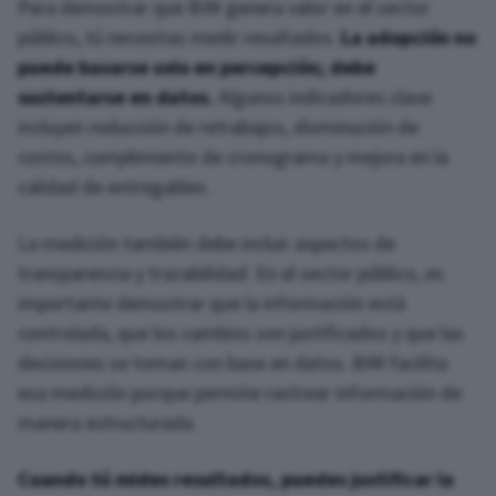
Para demostrar que BIM genera valor en el sector
público, tú necesitas medir resultados.
La adopción no
puede basarse solo en percepción; debe
sustentarse en datos.
Algunos indicadores clave
incluyen reducción de retrabajos, disminución de
costos, cumplimiento de cronograma y mejora en la
calidad de entregables.
La medición también debe incluir aspectos de
transparencia y trazabilidad. En el sector público, es
importante demostrar que la información está
controlada, que los cambios son justificados y que las
decisiones se toman con base en datos. BIM facilita
esa medición porque permite rastrear información de
manera estructurada.
Cuando tú mides resultados, puedes justificar la