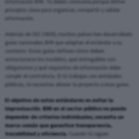
información BIM. Tú debes conocerla porque define
principios clave para organizar, compartir y validar
información.
Además de ISO 19650, muchos países han desarrollado
guías nacionales BIM que adaptan el estándar a su
contexto. Estas guías definen cómo deben
estructurarse los modelos, qué entregables son
obligatorios y qué requisitos de información debe
cumplir el contratista. Si tú trabajas con entidades
públicas, tú necesitas alinear tu proyecto a esas guías.
El objetivo de estos estándares es evitar la
improvisación. BIM en el sector público no puede
depender de criterios individuales; necesita un
marco común que garantice transparencia,
trazabilidad y eficiencia.
Cuando tú sigues