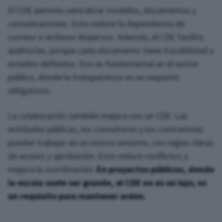
El CDE permite centralizar modelos, documentos y
comunicaciones. Esto reduce la dependencia de
correos o archivos dispersos. Además, el CDE facilita
auditorías, porque cada documento tiene trazabilidad y
estados definidos. Eso es fundamental en el sector
público, donde la transparencia es un requisito
obligatorio.
La colaboración también mejora con un CDE. Las
entidades públicas, los consultores y los contratistas
pueden trabajar en un mismo entorno, con reglas claras
de acceso y aprobación. Esto reduce conflictos y
mejora la coordinación.
En proyectos públicos, donde
la escala suele ser grande, el CDE no es un lujo; es
un requisito para mantener orden.