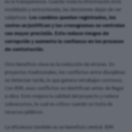
es la transparencia. Cuando toda la información está
modelada y estructurada, las decisiones dejan de ser
subjetivas.
Los cambios quedan registrados, los
costos se justifican y los cronogramas se controlan
con mayor precisión. Esto reduce riesgos de
corrupción y aumenta la confianza en los procesos
de contratación.
Otro beneficio clave es la reducción de errores. En
proyectos tradicionales, los conflictos entre disciplinas
se detectan tarde, lo que genera retrabajos costosos.
Con BIM, esos conflictos se identifican antes de llegar
a obra. Esto mejora la calidad del proyecto y reduce
sobrecostos, lo cual es crítico cuando se trata de
recursos públicos.
La eficiencia también es un beneficio central. BIM