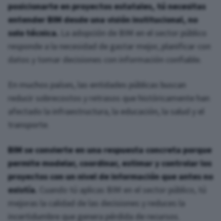
posicionarte en proyectos estatales, tú necesitas
entender BIM desde una visión institucional, no
solo técnica.
La adopción de BIM en el sector público
responde a la necesidad de gastar mejor, planificar con
datos y tomar decisiones con información confiable.
En muchos países, las entidades públicas buscan
reducir sobrecostos y retrasos que históricamente han
afectado la infraestructura, la educación, la salud y el
transporte.
BIM se convierte en una respuesta concreta porque
permite modelar, coordinar, estimar y controlar los
proyectos con un nivel de información que antes no
existía.
Cuando tú aplicas BIM en el sector público, tú
mejoras la calidad de las decisiones y reduces la
incertidumbre que genera pérdida de recursos.