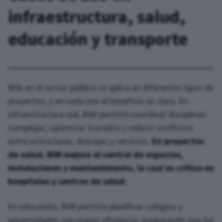
infraestructura, salud,
educación y transporte
BIM en el sector público se aplica en diferentes tipos de
proyectos, y en cada uno el beneficio es claro. En
infraestructura vial, BIM permite coordinar disciplinas
complejas, optimizar trazados y reducir conflictos
entre estructuras, drenajes y servicios.
En proyectos
de salud, BIM mejora el control de espacios,
instalaciones y mantenimiento, lo cual es crítico en
hospitales y centros de salud.
En educación, BIM permite planificar colegios y
universidades con mayor eficiencia, asegurando que los