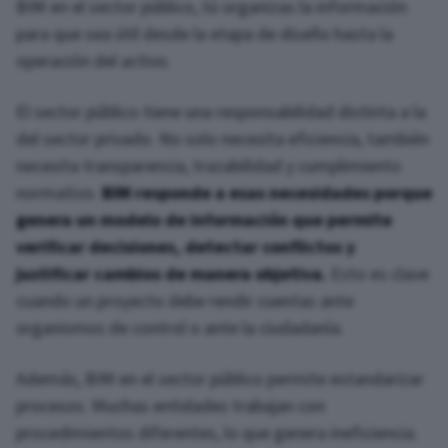
BIM en el sector público, tú organizas la información
para que sea útil desde la etapa de diseño hasta la
operación del activo.
El sector público tiene una responsabilidad distinta a la
del sector privado. No solo necesita eficiencia, también
necesita transparencia, trazabilidad y cumplimiento
normativo.
BIM responde a esas necesidades porque
genera un modelo de información que permite
verificar decisiones, detectar conflictos y
justificar cambios de manera objetiva.
Esto es clave
cuando un proyecto debe rendir cuentas ante
organismos de control o ante la ciudadanía.
Además, BIM en el sector público permite estandarizar
procesos. Muchas entidades trabajan con
procedimientos diferentes, lo que genera ineficiencia.