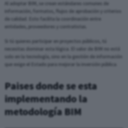
Al adoptar BIM, se crean estándares comunes de
información, formatos, flujos de aprobación y criterios
de calidad. Esto facilita la coordinación entre
entidades, proveedores y contratistas.
Si tú quieres participar en proyectos públicos, tú
necesitas dominar esta lógica. El valor de BIM no está
solo en la tecnología, sino en la gestión de información
que exige el Estado para mejorar la inversión pública.
Paises donde se esta
implementando la
metodología BIM