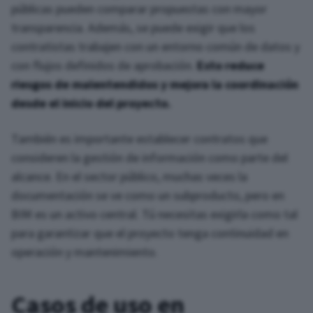
públicas pueden comparar propuestas con mayor
transparencia. Además, se puede exigir que los
contratistas trabajen con un entorno común de datos y
con flujos definidos de aprobación.
Esto reduce
riesgos de malentendidos y mejora la coordinación
desde el inicio del proyecto.
También es importante establecer contratos que
consideren la gestión de información como parte del
alcance. En el sector público, muchas veces la
documentación se ve como un subproducto, pero en
BIM es un activo central. Tú necesitas exigirla como tal
para garantizar que el proyecto tenga continuidad en
operación y mantenimiento.
Casos de uso en