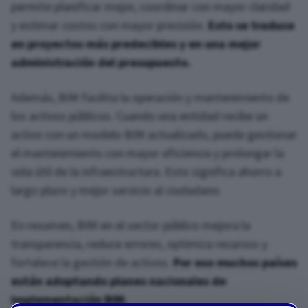
permite planificar mejor, coordinar con mayor claridad
y estimar costos con mayor precisión.
Esto se traduce
en proyectos más predecibles y en una mejor
administración del presupuesto.
Además, BIM facilita la operación y mantenimiento de
los activos públicos. Cuando una entidad recibe un
activo con un modelo BIM actualizado, puede gestionar
el mantenimiento con mayor eficiencia y prolongar la
vida útil de la infraestructura. Esto significa ahorro a
largo plazo y mejor servicio al ciudadano.
En resumen, BIM en el sector público mejora la
transparencia, reduce errores, optimiza recursos y
fortalece la gestión de activos.
Por eso muchos países
están adoptando planes nacionales de
implementación BIM.