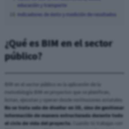
educación y transporte
Indicadores de éxito y medición de resultados
¿Qué es BIM en el sector
público?
BIM en el sector público es la aplicación de la
metodología BIM en proyectos que se planifican,
licitan, ejecutan y operan desde instituciones estatales.
No se trata solo de diseñar en 3D, sino de gestionar
información de manera estructurada durante todo
el ciclo de vida del proyecto.
Cuando tú trabajas con