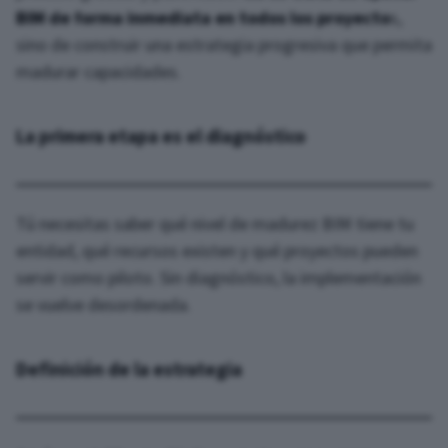
BIM de forma inmediata en todos los proyecto
s,
sino de construir una estrategia progresiva que permita
madurar capacidades.
La primera etapa es el diagnóstico
Tú necesitas saber qué nivel de madurez BIM tiene tu
entidad, qué recursos existen y qué proyectos pueden
servir como piloto. Sin diagnóstico, la implementación
se vuelve desordenada.
Definición de la estrategia