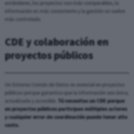
estándares, los proyectos son más comparables, la
información es más consistente y la gestión se vuelve
más controlada.
CDE y colaboración en
proyectos públicos
Un Entorno Común de Datos es esencial en proyectos
públicos porque garantiza que la información sea única,
actualizada y accesible.
Tú necesitas un CDE porque
en proyectos públicos participan múltiples actores
y cualquier error de coordinación puede tener alto
costo.