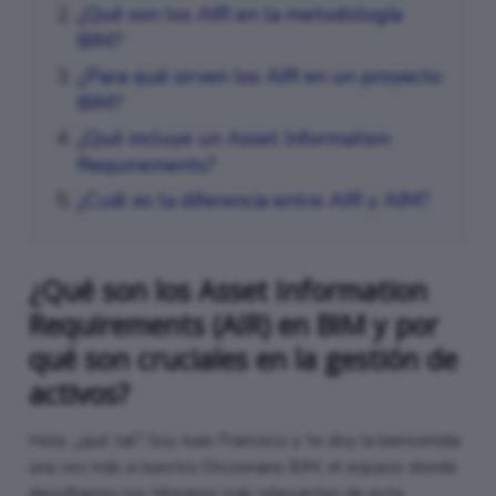
¿Qué son los AIR en la metodología
BIM?
¿Para qué sirven los AIR en un proyecto
BIM?
¿Qué incluye un Asset Information
Requirements?
¿Cuál es la diferencia entre AIR y AIM?
¿Qué son los Asset Information
Requirements (AIR) en BIM y por
qué son cruciales en la gestión de
activos?
Hola, ¿qué tal? Soy Juan Francisco y te doy la bienvenida
una vez más a nuestro Diccionario BIM, el espacio donde
desciframos los términos más relevantes de esta