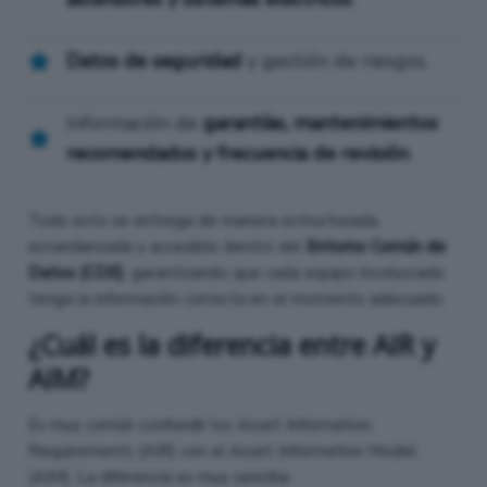
Datos de seguridad
y gestión de riesgos.
Información de
garantías, mantenimientos
recomendados y frecuencia de revisión
.
Todo esto se entrega de manera estructurada,
estandarizada y accesible dentro del
Entorno Común de
Datos (CDE)
, garantizando que cada equipo involucrado
tenga la información correcta en el momento adecuado.
¿Cuál es la diferencia entre AIR y
AIM?
Es muy común confundir los Asset Information
Requirements (AIR) con el Asset Information Model
(AIM). La diferencia es muy sencilla: