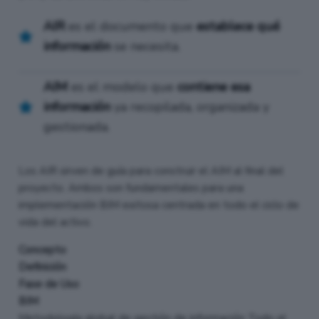
AIR
es el documento que
establece qué
información
se necesita.
AIM
es el modelo que
contiene esa
información
ya recopilada, organizada y
gestionada.
Los AIR sirven de guía para construir el AIM al final del
proyecto. Ambos son fundamentales para una
implementación BIM exitosa centrada en todo el ciclo de
vida del activo.
Concepto
Definición
Fase de Uso
BIM
Metodología global de gestión de información Todo el