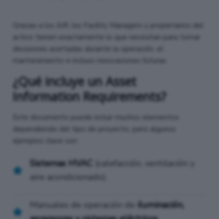
Gracias a los AIR, los Facility Managers y propietarios del
activo tienen exactamente lo que necesitan para tomar
decisiones acertadas durante la operación, el
mantenimiento e incluso renovaciones futuras.
¿Qué incluye un Asset
Information Requirements?
Este documento puede incluir muchos elementos
dependiendo del tipo de proyecto, pero algunos
ejemplos clave son:
Sistemas HVAC
(calefacción, ventilación y
aire acondicionado).
Manuales de operación de
iluminación,
ascensores y sistemas eléctricos
.