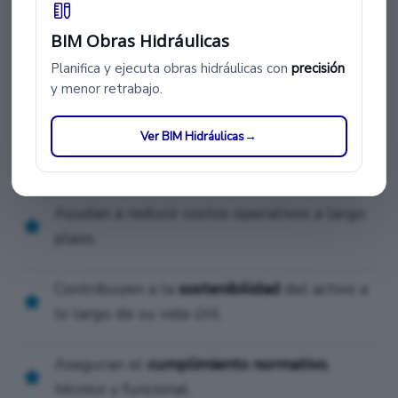
¿Para qué sirven los AIR en un
proyecto BIM?
BIM Obras Hidráulicas
Planifica y ejecuta obras hidráulicas con
precisión
Los AIR no son simples requisitos formales. Son
y menor retrabajo.
documentos estratégicos que:
Permiten una
gestión eficiente de los
Ver BIM Hidráulicas
→
activos
desde la entrega del proyecto.
Ayudan a reducir costos operativos a largo
plazo.
Contribuyen a la
sostenibilidad
del activo a
lo largo de su vida útil.
Aseguran el
cumplimiento normativo
,
técnico y funcional.