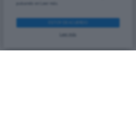
pulsando en Leer más.
Vin Francis, especialista internacional en
implementación de metodologías BIM, gestión
de proyectos, automatización de procesos e
ESTOY DEACUERDO
inteligencia artificial aplicada al sector AEC.
Leer más