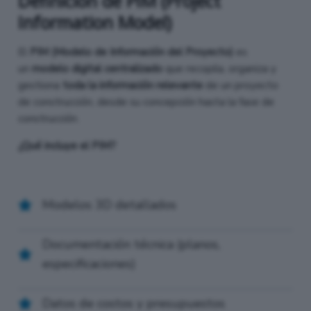
Definición de PIM (Project
Information Model)
El
PIM (Modelo de Información del Proyecto)
es
un
modelo digital centralizado
que recopila, organiza y
gestiona
toda la información relevante
de un proyecto
de construcción, desde su concepción hasta la fase de
construcción.
¿Qué incluye el PIM?
Modelos 3D detallados
Documentación técnica (planos,
especificaciones)
Datos de costos y presupuestos