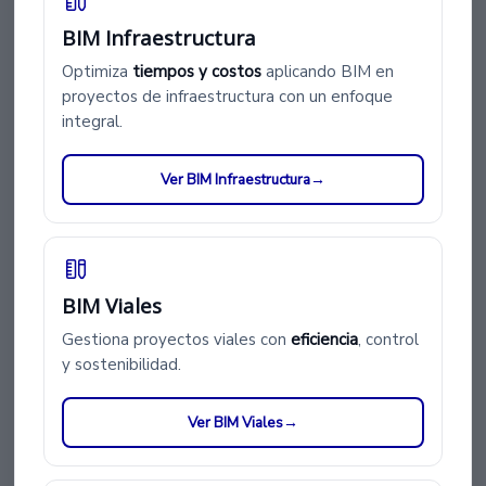
Diseño) Se definen los requerimientos
BIM Infraestructura
iniciales.
Optimiza
tiempos y costos
aplicando BIM en
Se definen los
requerimientos iniciales.
proyectos de infraestructura con un enfoque
integral.
Se crean modelos conceptuales en 3D
Ver BIM Infraestructura
→
Se integran datos de viabilidad y
normativas.
BIM Viales
2. Fase de Diseño Detallado Modelos 3D
precisos con información técnica.
Gestiona proyectos viales con
eficiencia
, control
y sostenibilidad.
Coordinación entre disciplinas (arquitectura,
estructura, MEP).
Ver BIM Viales
→
Detección temprana de conflictos (clash