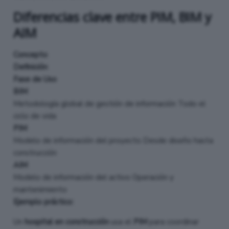
Diferencias clave entre PIM, BIM y
AIM
Concepto
Definición
Fase de Uso
BIM
Metodología global de gestión de información Todo el
ciclo de vida
PIM
Modelo de información del proyecto Desde diseño hasta
construcción
AIM
Modelo de información del activo Operación y
mantenimiento
Ejemplo práctico:
Un
hospital en construcción
usa el
PIM
para coordinar