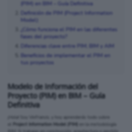
(PIM) en BIM – Guía Definitiva
Definición de PIM (Project Information
Model)
¿Cómo funciona el PIM en las diferentes
fases del proyecto?
Diferencias clave entre PIM, BIM y AIM
Beneficios de implementar el PIM en
tus proyectos
Modelo de Información del
Proyecto (PIM) en BIM – Guía
Definitiva
¡Hola! Soy VinFrancis, y hoy aprenderás todo sobre
el
Project Information Model (PIM)
en la metodología
BIM. Si trabajas en construcción, arquitectura o gestión