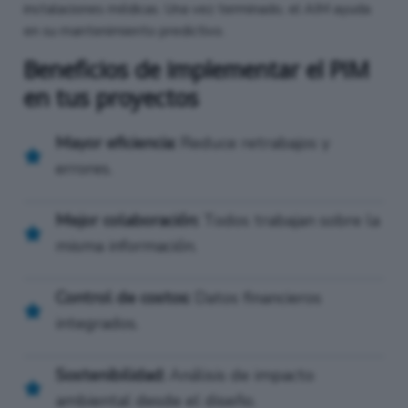
instalaciones médicas. Una vez terminado, el AIM ayuda
en su mantenimiento predictivo.
Beneficios de implementar el PIM
en tus proyectos
Mayor eficiencia:
Reduce retrabajos y
errores.
Mejor colaboración:
Todos trabajan sobre la
misma información.
Control de costos:
Datos financieros
integrados.
Sostenibilidad:
Análisis de impacto
ambiental desde el diseño.