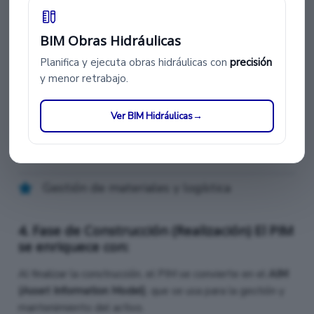
detection).
BIM Obras Hidráulicas
3. Fase de Construcción (Realización) El PIM
Planifica y ejecuta obras hidráulicas con
precisión
se enriquece con:
y menor retrabajo.
Planos de taller
Ver BIM Hidráulicas
→
Planificación 4D (secuencia constructiva)
Gestión de materiales y logística
4. Fase de Construcción (Realización) El PIM
se enriquece con:
Al finalizar la construcción, el PIM se convierte en el
AIM
(Asset Information Model)
, que se usa para la gestión y
mantenimiento del activo.