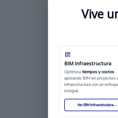
Vive u
BIM Infraestructura
Optimiza
tiempos y costos
aplicando BIM en proyectos 
infraestructura con un enfoqu
integral.
Ver BIM Infraestructura
→